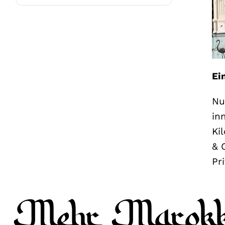
Ei
Nu
in
Ki
& 
Pr
Mehr Marokko