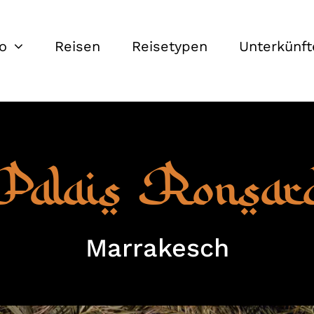
o
Reisen
Reisetypen
Unterkünft
Palais Ronsar
Marrakesch